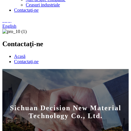
Ceasuri industriale
Contactaţi-ne
中文
English
Contactaţi-ne
Acasă
Contactaţi-ne
Sichuan Decision New Material
Technology Co., Ltd.