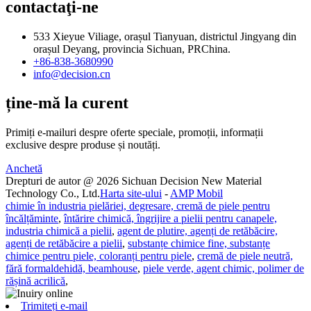
contactaţi-ne
533 Xieyue Viliage, orașul Tianyuan, districtul Jingyang din
orașul Deyang, provincia Sichuan, PRChina.
+86-838-3680990
info@decision.cn
ține-mă la curent
Primiți e-mailuri despre oferte speciale, promoții, informații
exclusive despre produse și noutăți.
Anchetă
Drepturi de autor @ 2026 Sichuan Decision New Material
Technology Co., Ltd.
Harta site-ului
-
AMP Mobil
chimie în industria pielăriei, degresare, cremă de piele pentru
încălțăminte
,
întărire chimică, îngrijire a pielii pentru canapele,
industria chimică a pielii
,
agent de plutire, agenți de retăbăcire,
agenți de retăbăcire a pielii
,
substanțe chimice fine, substanțe
chimice pentru piele, coloranți pentru piele
,
cremă de piele neutră,
fără formaldehidă, beamhouse
,
piele verde, agent chimic, polimer de
rășină acrilică
,
Trimiteți e-mail