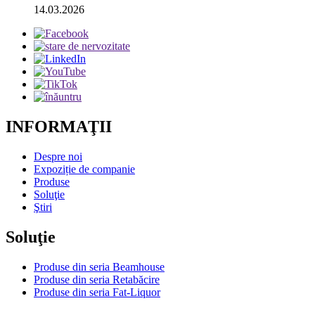
14.03.2026
INFORMAŢII
Despre noi
Expoziție de companie
Produse
Soluţie
Ştiri
Soluţie
Produse din seria Beamhouse
Produse din seria Retabăcire
Produse din seria Fat-Liquor