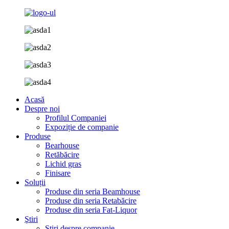
Acasă
Despre noi
Profilul Companiei
Expoziție de companie
Produse
Bearhouse
Retăbăcire
Lichid gras
Finisare
Soluții
Produse din seria Beamhouse
Produse din seria Retabăcire
Produse din seria Fat-Liquor
Ştiri
Știri despre companie