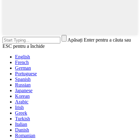
Apăsați Enter pentru a căuta sau
ESC pentru a închide
English
French
German
Portuguese
Spanish
Russian
Japanese
Korean
Arabic
Irish
Greek
Turkish
Italian
Danish
Romanian